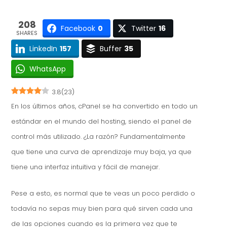
208
Facebook
0
Twitter
16
SHARES
LinkedIn
157
Buffer
35
WhatsApp
3.8
(
23
)
En los últimos años, cPanel se ha convertido en todo un
estándar en el mundo del hosting, siendo el panel de
control más utilizado. ¿La razón? Fundamentalmente
que tiene una curva de aprendizaje muy baja, ya que
tiene una interfaz intuitiva y fácil de manejar.
Pese a esto, es normal que te veas un poco perdido o
todavía no sepas muy bien para qué sirven cada una
de las opciones cuando es la primera vez que te