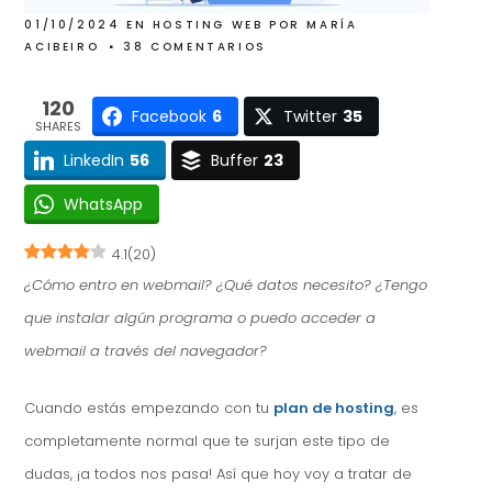
01/10/2024
EN
HOSTING WEB
POR
MARÍA
ACIBEIRO
38 COMENTARIOS
120
Facebook
6
Twitter
35
SHARES
LinkedIn
56
Buffer
23
WhatsApp
4.1
(
20
)
¿Cómo entro en webmail? ¿Qué datos necesito? ¿Tengo
que instalar algún programa o puedo acceder a
webmail a través del navegador?
Cuando estás empezando con tu
plan de hosting
, es
completamente normal que te surjan este tipo de
dudas, ¡a todos nos pasa! Así que hoy voy a tratar de