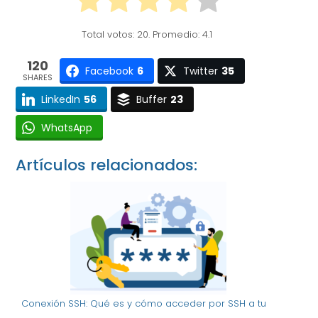
Total votos:
20
. Promedio:
4.1
120
Facebook
6
Twitter
35
SHARES
LinkedIn
56
Buffer
23
WhatsApp
Artículos relacionados:
Conexión SSH: Qué es y cómo acceder por SSH a tu