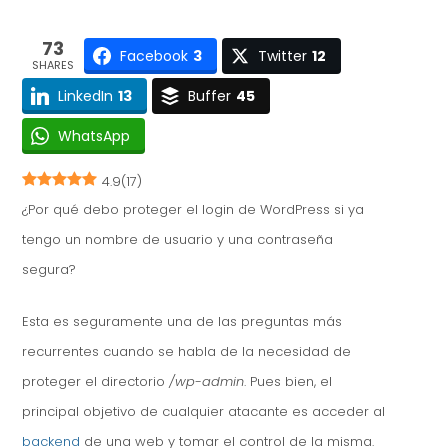
73
Facebook
3
Twitter
12
SHARES
LinkedIn
13
Buffer
45
WhatsApp
4.9
(
17
)
¿Por qué debo proteger el login de WordPress si ya
tengo un nombre de usuario y una contraseña
segura?
Esta es seguramente una de las preguntas más
recurrentes cuando se habla de la necesidad de
proteger el directorio
/wp-admin
. Pues bien, el
principal objetivo de cualquier atacante es acceder al
backend
de una web y tomar el control de la misma.