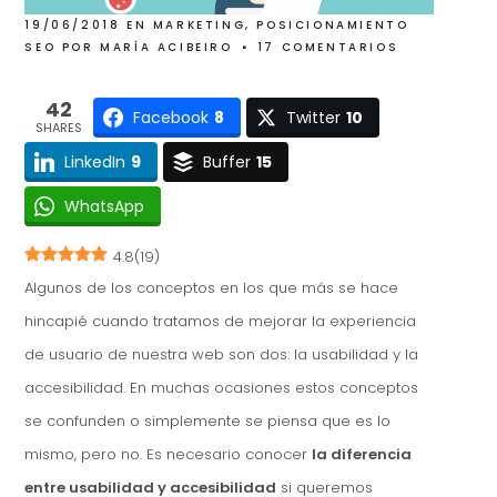
19/06/2018
EN
MARKETING
,
POSICIONAMIENTO
SEO
POR
MARÍA ACIBEIRO
17 COMENTARIOS
42
Facebook
8
Twitter
10
SHARES
LinkedIn
9
Buffer
15
WhatsApp
4.8
(
19
)
Algunos de los conceptos en los que más se hace
hincapié cuando tratamos de mejorar la experiencia
de usuario de nuestra web son dos: la usabilidad y la
accesibilidad. En muchas ocasiones estos conceptos
se confunden o simplemente se piensa que es lo
mismo, pero no. Es necesario conocer
la diferencia
entre usabilidad y accesibilidad
si queremos