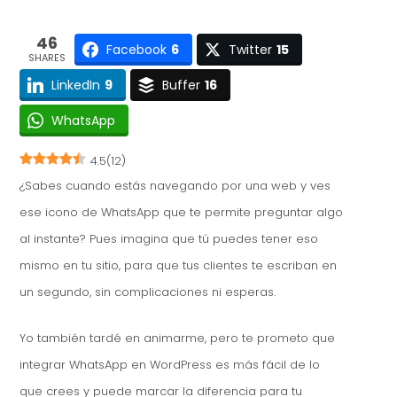
46
Facebook
6
Twitter
15
SHARES
LinkedIn
9
Buffer
16
WhatsApp
4.5
(
12
)
¿Sabes cuando estás navegando por una web y ves
ese icono de WhatsApp que te permite preguntar algo
al instante? Pues imagina que tú puedes tener eso
mismo en tu sitio, para que tus clientes te escriban en
un segundo, sin complicaciones ni esperas.
Yo también tardé en animarme, pero te prometo que
integrar WhatsApp en WordPress es más fácil de lo
que crees y puede marcar la diferencia para tu