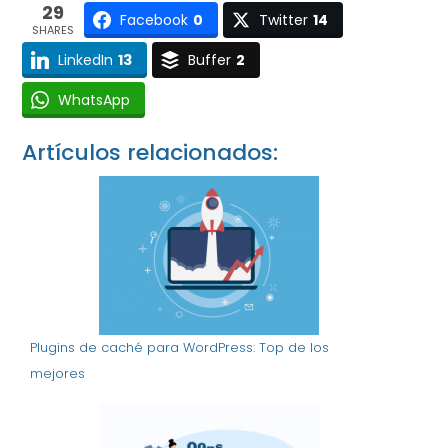
29
Facebook
0
Twitter
14
SHARES
LinkedIn
13
Buffer
2
WhatsApp
Artículos relacionados:
Plugins de caché para WordPress: Top de los
mejores