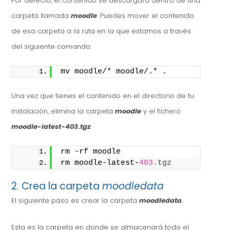
Por defecto, el contenido se descargará dentro de una
carpeta llamada
moodle
. Puedes mover el contenido
de esa carpeta a la ruta en la que estamos a través
del siguiente comando:
mv moodle/* moodle/.* .
Una vez que tienes el contenido en el directorio de tu
instalación, elimina la carpeta
moodle
y el fichero
moodle-latest-403.tgz
:
rm -rf moodle
rm moodle-latest-
403.
tgz
2. Crea la carpeta
moodledata
El siguiente paso es crear la carpeta
moodledata
.
Esta es la carpeta en donde se almacenará todo el