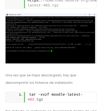
https:
//download.moodle.org/download.
latest-403.tgz
Una vez que se haya descargado, hay que
descomprimir los ficheros de instalación:
tar -xvzf moodle-latest-
403.
tgz