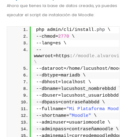
Ahora que tienes la base de datos creada, ya puedes
ejecutar el script de instalación de Moodle:
php admin/cli/install.
php
 \
--chmod=
2770
 \
--lang=es \
--
wwwroot=https:
//moodle.alvarovillar.lu
\
--dataroot=/home/lucushost/moodledat
--dbtype=mariadb \
--dbhost=localhost \
--dbname=lucushost_nombrebbdd \
--dbuser=lucushost_usuariobbdd \
--dbpass=contraseñabbdd \
--fullname=
"Mi Plataforma Moodle"
 \
--shortname=
"Moodle"
 \
--adminuser=usuariomoodle \
--adminpass=contraseñamoodle \
--adminemail=correodemoodle@dominio.