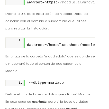
wwwroot=https:
//moodle.alvarovillar.l
Define la URL de la instalación de Moodle. Debe de
coincidir con el dominio o subdominio que utilices
para realizar la instalación.
--
dataroot=/home/lucushost/moodledata
Es la ruta de la carpeta “moodledata” que es donde se
almacenará todo el contenido que subamos al
Moodle.
--dbtype=mariadb
Define el tipo de base de datos que utilizará Moodle.
En este caso es
mariadb
, pero si la base de datos
fuera MySQL, deberías de establecer
mysqli
.