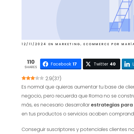
12/11/2024
EN
MARKETING
,
ECOMMERCE
POR
MARÍ
110
Facebook
17
Twitter
40
SHARES
2.9
(
37
)
Es normal que quieras aumentar tu base de cliente
negocio, pero recuerda que Roma no se construy
más, es necesario desarrollar
estrategias para
en tus productos o servicios acaben comprand
Conseguir suscriptores y potenciales clientes no