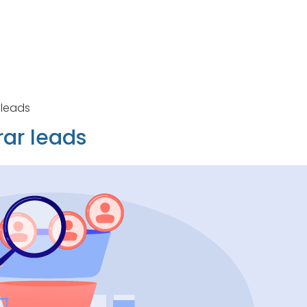
 leads
rar leads