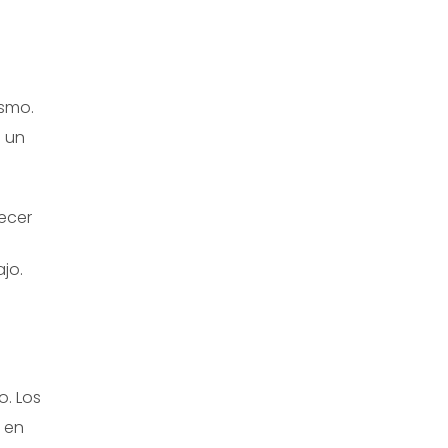
ismo.
n un
ecer
jo.
o. Los
 en