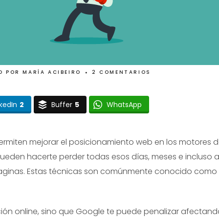
O
POR
MARÍA ACIBEIRO
2 COMENTARIOS
nkedIn
2
Buffer
5
WhatsApp
permiten mejorar el posicionamiento web en los motores 
ueden hacerte perder todas esos días, meses e incluso 
aginas. Estas técnicas son comúnmente conocido como
ción online, sino que Google te puede penalizar afectand