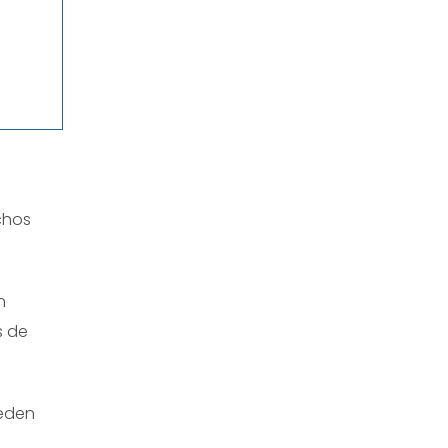
chos
n
s de
ueden