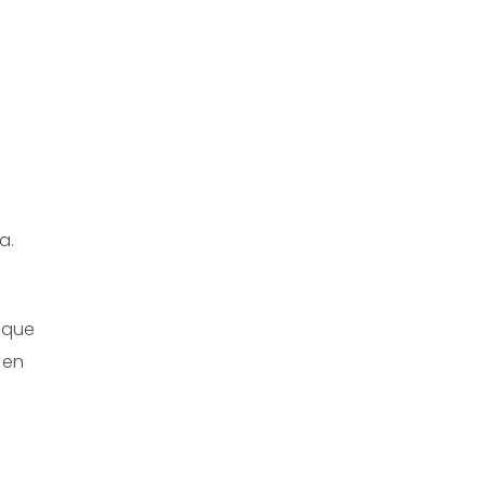
a.
 que
 en