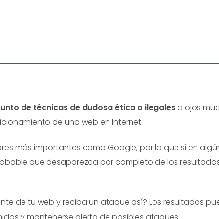
?
unto de técnicas de dudosa ética o ilegales
a ojos mu
icionamiento de una web en Internet.
ores más importantes como Google, por lo que si en algú
robable que desaparezca por completo de los resultado
te de tu web y reciba un ataque así? Los resultados p
nidos y mantenerse alerta de posibles ataques.