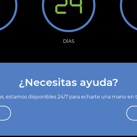
DÍAS
¿Necesitas ayuda?
s, estamos disponibles 24/7 para echarte una mano en t