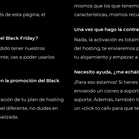
mismos que los que tenemo
és de esta página, el
características, mismos recu
Una vez que hago la contra
el Black Friday?
Nada, la activación es total
idido tener nuestros
del hosting, te enviaremos 
te, vas a poder usarlos
tu alojamiento y empezar a 
Necesito ayuda, ¿me echá
on la promoción del Black
¡Para eso estamos! Si tiene
enviando un correo a sopo
gración de tu plan de hosting
soporte. Además, también ti
nel diferente, no dudes en
un «click to call» para que 
alizada.