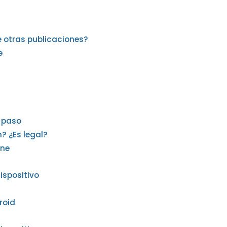
e otras publicaciones?
e
 paso
? ¿Es legal?
one
ispositivo
roid