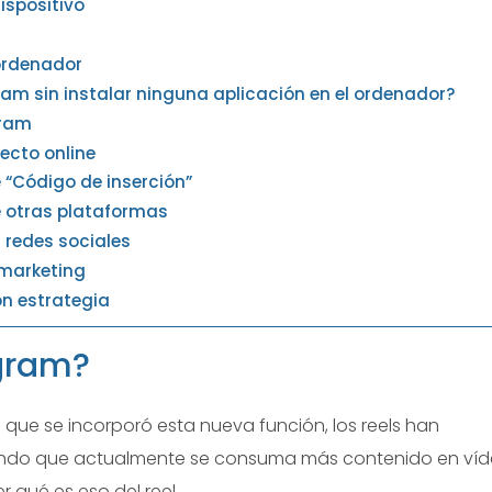
ispositivo
ordenador
am sin instalar ninguna aplicación en el ordenador?
gram
ecto online
 “Código de inserción”
e otras plataformas
 redes sociales
l marketing
on estrategia
agram?
de que se incorporó esta nueva función, los reels han
iendo que actualmente se consuma más contenido en ví
 qué es eso del reel.