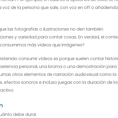
 voz de la persona que sale, con voz en off o añadiend
que las fotografías o ilustraciones no den también
iones y variedad para contar cosas. En verdad, el cont
o consumimos más vídeos que imágenes?
retenido consumir vídeos es porque suelen contar histori
periencia personal, una broma o una demostración para
e sumas otros elementos de narración audiovisual como la
 efectos sonoros e incluso juegas con la duración de lo
ractivo.
m
cuánto debe durar.