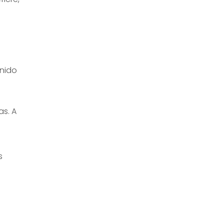
o
enido
as. A
s