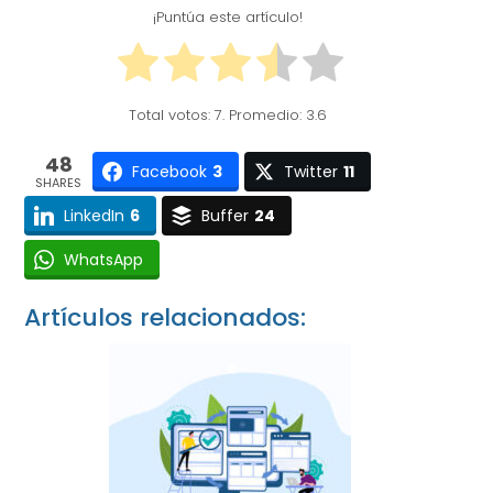
¡Puntúa este artículo!
Total votos:
7
. Promedio:
3.6
48
Facebook
3
Twitter
11
SHARES
LinkedIn
6
Buffer
24
WhatsApp
Artículos relacionados: