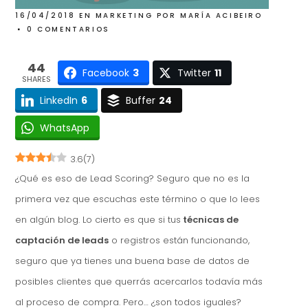
16/04/2018
EN
MARKETING
POR
MARÍA ACIBEIRO
0 COMENTARIOS
44
Facebook
3
Twitter
11
SHARES
LinkedIn
6
Buffer
24
WhatsApp
3.6
(
7
)
¿Qué es eso de Lead Scoring? Seguro que no es la
primera vez que escuchas este término o que lo lees
en algún blog. Lo cierto es que si tus
técnicas de
captación de leads
o registros están funcionando,
seguro que ya tienes una buena base de datos de
posibles clientes que querrás acercarlos todavía más
al proceso de compra. Pero… ¿son todos iguales?