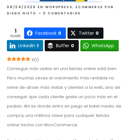
08/04/2026
EN
WORDPRESS
,
ECOMMERCE
POR
DIEGO NIETO
0 COMENTARIOS
1
Facebook
0
Twitter
0
SHARE
LinkedIn
1
Buffer
0
WhatsApp
5
(
1
)
Conseguir más visitas en una tienda online está bien.
Pero muchas veces el crecimiento más rentable no
viene de atraer más visitas y clientes a la web, sino de
conseguir que cada cliente gaste un poco más en el
pedido. Ahí es donde entra en juego el ticket medio de
compra, una métrica clave para cualquier tienda
online hecha con WooCommerce.