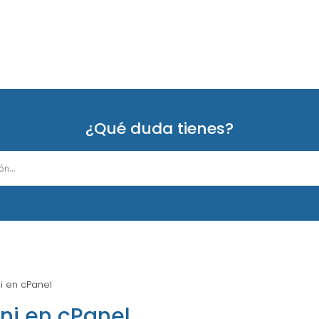
¿Qué duda tienes?
i en cPanel
ni en cPanel