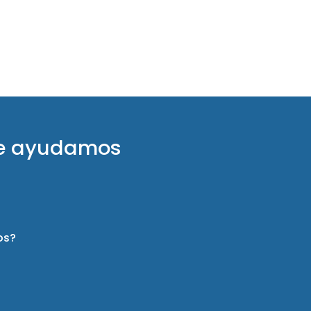
te ayudamos
os?