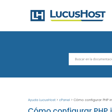
Ayuda LucusHost
>
cPanel
>
Cómo configurar PHP in
Cómo configurar PHP i