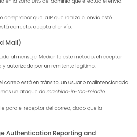
do en la zona DNS del dominio que efectúa el envío.
ue comprobar que la IP que realiza el envío esté
 está correcto, acepta el envío.
d Mail)
ada al mensaje. Mediante este método, el receptor
o y autorizado por un remitente legítimo.
el correo está en tránsito, un usuario malintencionado
amamos un ataque de
machine-in-the-middle
.
ble para el receptor del correo, dado que la
 Authentication Reporting and