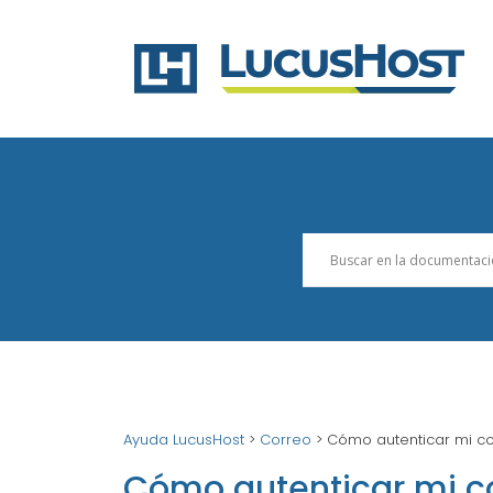
Ayuda LucusHost
>
Correo
>
Cómo autenticar mi co
Cómo autenticar mi co