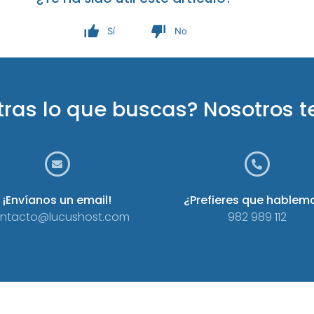
Sí
No
tras lo que buscas? Nosotros 
¡Envíanos un email!
¿Prefieres que hablem
ntacto@lucushost.com
982 989 112