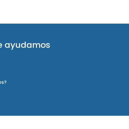
te ayudamos
os?