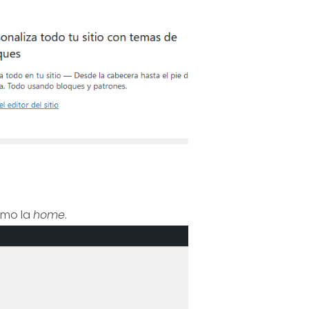
como la
home
.